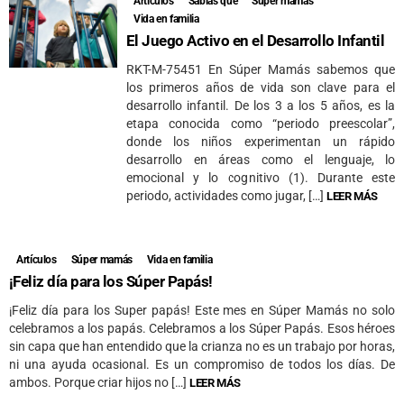
Artículos
Sabías que
Súper mamás
Vida en familia
El Juego Activo en el Desarrollo Infantil
RKT-M-75451 En Súper Mamás sabemos que
los primeros años de vida son clave para el
desarrollo infantil. De los 3 a los 5 años, es la
etapa conocida como “periodo preescolar”,
donde los niños experimentan un rápido
desarrollo en áreas como el lenguaje, lo
emocional y lo cognitivo (1). Durante este
periodo, actividades como jugar, […]
LEER MÁS
Artículos
Súper mamás
Vida en familia
¡Feliz día para los Súper Papás!
¡Feliz día para los Super papás! Este mes en Súper Mamás no solo
celebramos a los papás. Celebramos a los Súper Papás. Esos héroes
sin capa que han entendido que la crianza no es un trabajo por horas,
ni una ayuda ocasional. Es un compromiso de todos los días. De
ambos. Porque criar hijos no […]
LEER MÁS