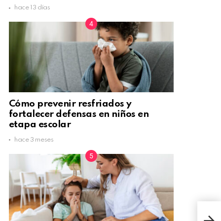
hace 13 días
Cómo prevenir resfriados y
fortalecer defensas en niños en
etapa escolar
hace 3 meses
¡MO