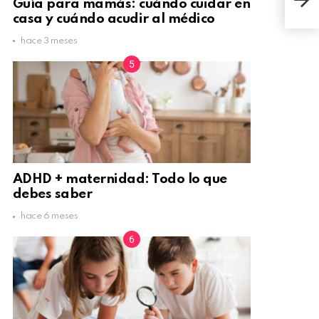
Guía para mamás: cuándo cuidar en
crea
casa y cuándo acudir al médico
hace 3 meses
ADHD + maternidad: Todo lo que
debes saber
hace 6 meses