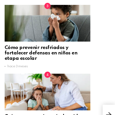
Cómo prevenir resfriados y
fortalecer defensas en niños en
etapa escolar
hace 3 meses
Rega