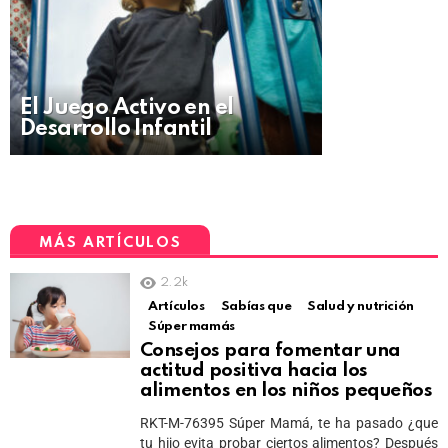
El Juego Activo en el
Desarrollo Infantil
MÁS ARTÍCULOS
2.2k
Artículos
Sabías que
Salud y nutrición
Súper mamás
Consejos para fomentar una
actitud positiva hacia los
alimentos en los niños pequeños
RKT-M-76395 Súper Mamá, te ha pasado ¿que
tu hijo evita probar ciertos alimentos? Después