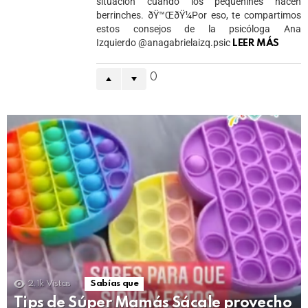
situación cuando los pequeñines hacen
berrinches. ðŸ™ŒðŸ¼Por eso, te compartimos
estos consejos de la psicóloga Ana
Izquierdo @anagabrielaizq.psic
LEER MÁS
0
2.1k
Vistas
Sabías que
Tips de Súper Mamás Sácale provecho