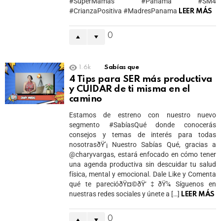
#SúperMamás #Panamá #SM4
#CrianzaPositiva #MadresPanama
LEER MÁS
0
1.6k
Sabías que
4 Tips para SER más productiva
y CUIDAR de ti misma en el
camino
Estamos de estreno con nuestro nuevo
segmento #SabíasQué donde conocerás
consejos y temas de interés para todas
nosotrasðŸ’¡ Nuestro Sabías Qué, gracias a
@charyvargas, estará enfocado en cómo tener
una agenda productiva sin descuidar tu salud
física, mental y emocional. Dale Like y Comenta
qué te parecióðŸ¤©ðŸ‘‡ðŸ¼ Síguenos en
nuestras redes sociales y únete a […]
LEER MÁS
0