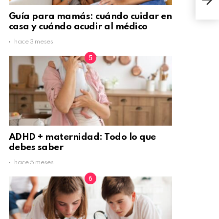
func
Guía para mamás: cuándo cuidar en
casa y cuándo acudir al médico
hace 3 meses
ADHD + maternidad: Todo lo que
debes saber
hace 5 meses