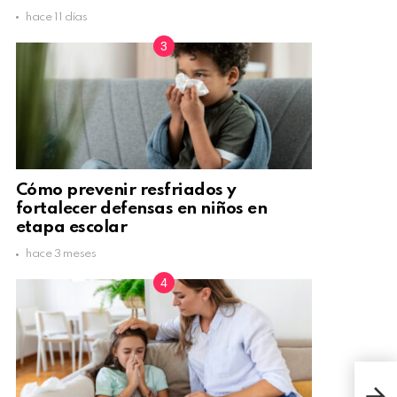
hace 11 días
Cómo prevenir resfriados y
fortalecer defensas en niños en
etapa escolar
hace 3 meses
Cont