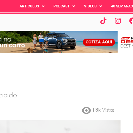
ARTÍCULOS
PODCAST
VIDEOS
40 SEMANAS
cibido!
1.8k
Vistas