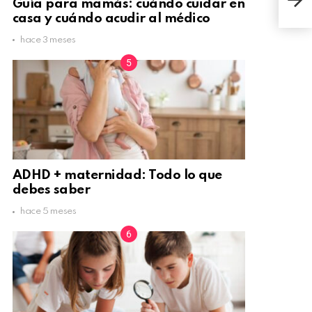
Guía para mamás: cuándo cuidar en
Hijo
casa y cuándo acudir al médico
hace 3 meses
ADHD + maternidad: Todo lo que
debes saber
hace 5 meses