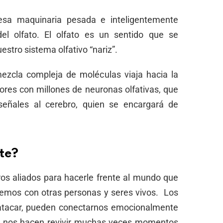
sa maquinaria pesada e inteligentemente
el olfato. El olfato es un sentido que se
uestro sistema olfativo “nariz”.
ezcla compleja de moléculas viaja hacia la
ores con millones de neuronas olfativas, que
señales al cerebro, quien se encargará de
te?
tros aliados para hacerle frente al mundo que
vemos con otras personas y seres vivos. Los
o atacar, pueden conectarnos emocionalmente
 y nos hacen revivir muchas veces momentos