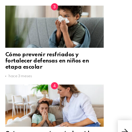
Cómo prevenir resfriados y
fortalecer defensas en niños en
etapa escolar
hace 3 meses
¿Có