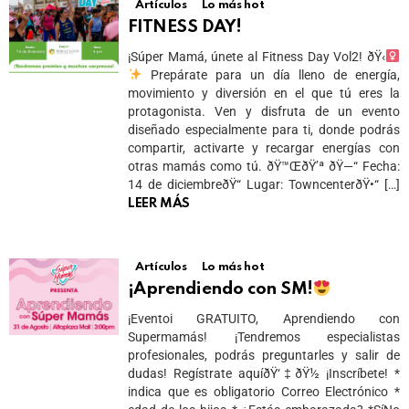
Artículos
Lo más hot
FITNESS DAY!
¡Súper Mamá, únete al Fitness Day Vol2! ðŸ‹
Prepárate para un día lleno de energía,
movimiento y diversión en el que tú eres la
protagonista. Ven y disfruta de un evento
diseñado especialmente para ti, donde podrás
compartir, activarte y recargar energías con
otras mamás como tú. ðŸ™ŒðŸ’ª ðŸ—“ Fecha:
14 de diciembreðŸ“ Lugar: TowncenterðŸ•“ […]
LEER MÁS
Artículos
Lo más hot
¡Aprendiendo con SM!
¡Eventoi GRATUITO, Aprendiendo con
Supermamás! ¡Tendremos especialistas
profesionales, podrás preguntarles y salir de
dudas! Regístrate aquíðŸ‘‡ðŸ½ ¡Inscríbete! *
indica que es obligatorio Correo Electrónico *