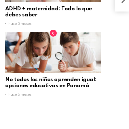
prac
ADHD + maternidad: Todo lo que
debes saber
hace 5 meses
No todos los niños aprenden igual:
opciones educativas en Panamá
hace 6 meses