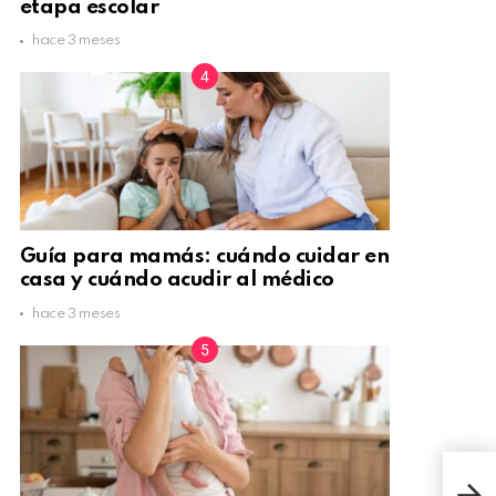
etapa escolar
hace 3 meses
Guía para mamás: cuándo cuidar en
casa y cuándo acudir al médico
hace 3 meses
3 ac