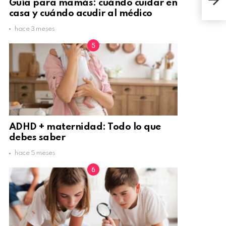
Guía para mamás: cuándo cuidar en
símb
casa y cuándo acudir al médico
hace 3 meses
ADHD + maternidad: Todo lo que
debes saber
hace 5 meses