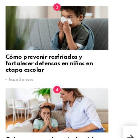
Cómo prevenir resfriados y
fortalecer defensas en niños en
etapa escolar
hace 3 meses
“Los