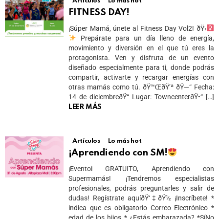
Artículos
Lo más hot
FITNESS DAY!
¡Súper Mamá, únete al Fitness Day Vol2! ðŸ‹
Prepárate para un día lleno de energía,
movimiento y diversión en el que tú eres la
protagonista. Ven y disfruta de un evento
diseñado especialmente para ti, donde podrás
compartir, activarte y recargar energías con
otras mamás como tú. ðŸ™ŒðŸ’ª ðŸ—“ Fecha:
14 de diciembreðŸ“ Lugar: TowncenterðŸ•“ […]
LEER MÁS
Artículos
Lo más hot
¡Aprendiendo con SM!
¡Eventoi GRATUITO, Aprendiendo con
Supermamás! ¡Tendremos especialistas
profesionales, podrás preguntarles y salir de
dudas! Regístrate aquíðŸ‘‡ðŸ½ ¡Inscríbete! *
indica que es obligatorio Correo Electrónico *
edad de los hijos * ¿Estás embarazada? *SíNo