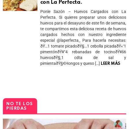
con La Perfecta.
Ponle Sazón – Huevos Cargados con La
Perfecta. Si quieres preparar unos deliciosos
huevos para el desayuno de este fin de semana,
te compartimos esta deliciosa receta de huevos
cargados hechos con nuestro ingrediente
especial @laperfecta_ Para hacerla necesitas:
ðŸ…1 tomate picadoðŸ§…1 cebolla picadaðŸ«‘1
pimentónðŸ¥“4 rebanadas de tocinoðŸ¥š6
huevosðŸ§‚1 cdta de sal y
pimientaðŸ§€Hongos y queso […]
LEER MÁS
NO TE LOS
PIERDAS