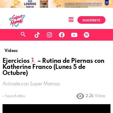
SUSCRÍBETE
Videos
Ejercicios
– Rutina de Piernas con
Katherine Franco (Lunes 5 de
Octubre)
Activate con Super Mamas
2.2k
Vistas
hace 6 años