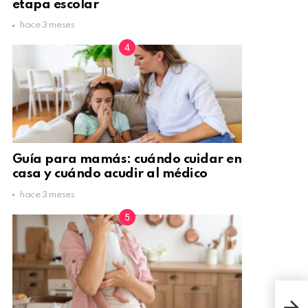
etapa escolar
hace 3 meses
Guía para mamás: cuándo cuidar en
casa y cuándo acudir al médico
hace 3 meses
Cóm