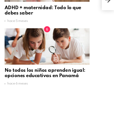
un s
ADHD + maternidad: Todo lo que
debes saber
hace 5 meses
No todos los niños aprenden igual:
opciones educativas en Panamá
hace 6 meses