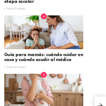
etapa escolar
hace 3 meses
Guía para mamás: cuándo cuidar en
casa y cuándo acudir al médico
hace 3 meses
10 