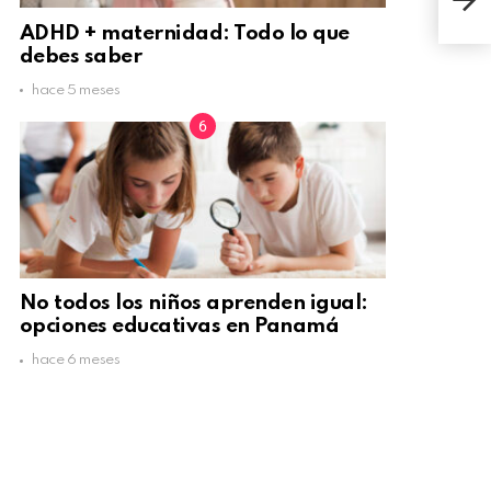
sin 
ADHD + maternidad: Todo lo que
debes saber
hace 5 meses
No todos los niños aprenden igual:
opciones educativas en Panamá
hace 6 meses