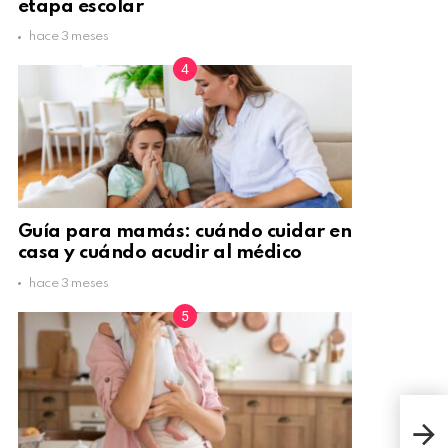
etapa escolar
hace 3 meses
Guía para mamás: cuándo cuidar en
casa y cuándo acudir al médico
hace 3 meses
3 Té
Prac