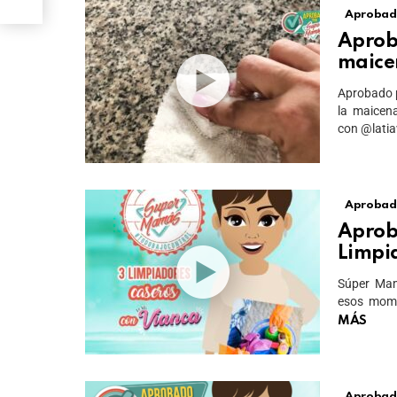
Aprobad
Aprob
maice
Aprobado p
la maicen
con @lati
Aprobad
Aprob
Limpi
Súper Mam
esos mome
MÁS
Aprobad