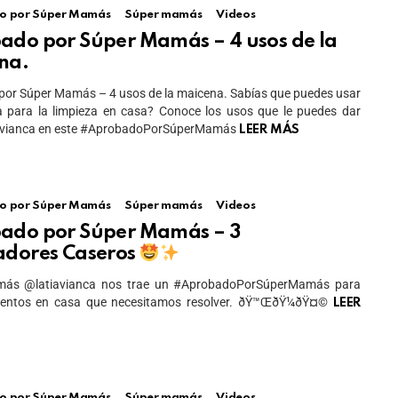
o por Súper Mamás
Súper mamás
Videos
ado por Súper Mamás – 4 usos de la
na.
or Súper Mamás – 4 usos de la maicena. Sabías que puedes usar
a para la limpieza en casa? Conoce los usos que le puedes dar
avianca en este #AprobadoPorSúperMamás
LEER MÁS
o por Súper Mamás
Súper mamás
Videos
ado por Súper Mamás – 3
adores Caseros
ás @latiavianca nos trae un #AprobadoPorSúperMamás para
ntos en casa que necesitamos resolver. ðŸ™ŒðŸ¼ðŸ¤©
LEER
o por Súper Mamás
Súper mamás
Videos