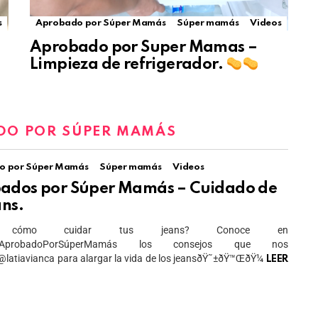
s
Aprobado por Súper Mamás
Súper mamás
Videos
Aprobado por Super Mamas –
Limpieza de refrigerador.
DO POR SÚPER MAMÁS
o por Súper Mamás
Súper mamás
Videos
ados por Súper Mamás – Cuidado de
ans.
s cómo cuidar tus jeans? Conoce en
AprobadoPorSúperMamás los consejos que nos
latiavianca para alargar la vida de los jeansðŸ˜±ðŸ™ŒðŸ¼
LEER