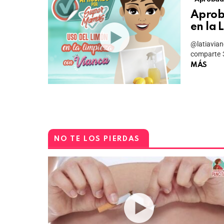
Aprob
en la 
@latiavi
comparte 3
MÁS
NO TE LOS PIERDAS