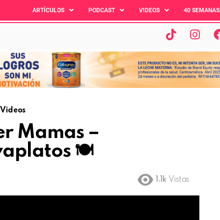
ARTÍCULOS
PODCAST
VIDEOS
40 SEMANAS
Videos
er Mamas –
aplatos 🍽
1.1k
Vistas