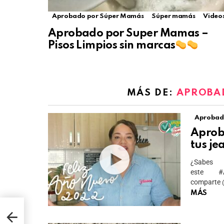
Aprobado por Súper Mamás
Súper mamás
Video
Aprobado por Super Mamas –
Pisos Limpios sin marcas
MÁS DE:
APROBA
Aprobad
Aprob
tus je
¿Sabe
este #
comparte @
MÁS
s de