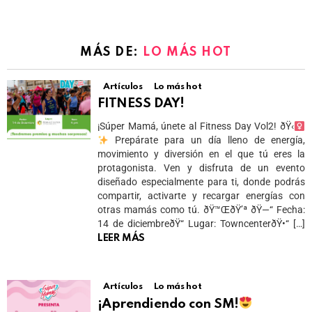
MÁS DE:
LO MÁS HOT
Artículos
Lo más hot
FITNESS DAY!
¡Súper Mamá, únete al Fitness Day Vol2! ðŸ‹
Prepárate para un día lleno de energía,
movimiento y diversión en el que tú eres la
protagonista. Ven y disfruta de un evento
diseñado especialmente para ti, donde podrás
compartir, activarte y recargar energías con
otras mamás como tú. ðŸ™ŒðŸ’ª ðŸ—“ Fecha:
14 de diciembreðŸ“ Lugar: TowncenterðŸ•“ […]
LEER MÁS
Artículos
Lo más hot
¡Aprendiendo con SM!