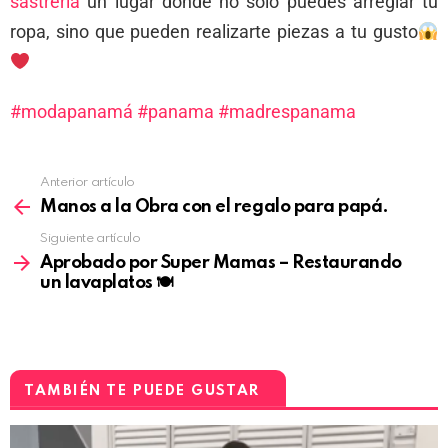
sastreria
un lugar donde no solo puedes arreglar tu
ropa, sino que pueden realizarte piezas a tu gusto
#modapanamá
#panama
#madrespanama
Anterior artículo
Manos a la Obra con el regalo para papá.
Siguiente artículo
Aprobado por Super Mamas – Restaurando
un lavaplatos 🍽
TAMBIÉN TE PUEDE GUSTAR