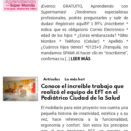
¡Eventoi GRATUITO, Aprendiendo con
Supermamás! ¡Tendremos especialistas
profesionales, podrás preguntarles y salir de
dudas! Regístrate aquíðŸ‘‡ðŸ½ ¡Inscríbete! *
indica que es obligatorio Correo Electrónico *
edad de los hijos * ¿Estás embarazada? *SíNo
Nombre * Teléfono (Celular) * Apellido *
¿Cuántos hijos tienes? *0123+3 ¡Tranquila, no
mandamos SPAM! Al hacer clic en “Inscribirme”,
confirmas tu […]
LEER MÁS
Artículos
Lo más hot
Conoce el increíble trabajo que
realizó el equipo de EFT en el
Pediátrico Ciudad de la Salud
El mobiliario para este proyecto nos cuenta una
pequeña historia de creatividad, estética y a su
vez, hace referencia a la funcionalidad,
ergonomía y confort. Son estos los principios
con el que interviene EFT, un experto en