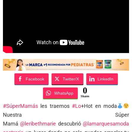
Facebook
Twitter/X
LinkedIn
0
WhatsApp
Shares
#SúperMamás
les traemos
#Lo
+Hot en moda
Nuestra Súper
Mamá
@leribethmarie
descubrió
@lamarquesamoda