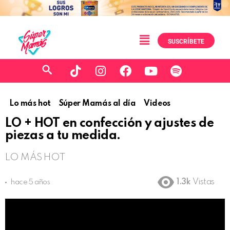
SUSCRÍBETE
Lo más hot
Súper Mamás al día
Videos
LO + HOT en confección y ajustes de
piezas a tu medida.
LO MÁS HOT
1.3k
Vistas
hace 5 años