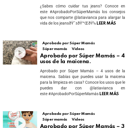
¿Sabes cómo cuidar tus jeans? Conoce en
este #AprobadoPorSúperMamás los consejos
que nos comparte @latiavianca para alargar la
vida de los jeansðŸ˜±ðŸ™ŒðŸ¼
LEER MÁS
Aprobado por Súper Mamás
Súper mamás
Videos
Aprobado por Súper Mamás – 4
usos de la maicena.
Aprobado por Súper Mamás – 4 usos de la
maicena. Sabías que puedes usar la maicena
para la limpieza en casa? Conoce los usos que le
puedes dar con @latiavianca en
este #AprobadoPorSúperMamás
LEER MÁS
Aprobado por Súper Mamás
Súper mamás
Videos
Aprobado por Súper Mamás – 3