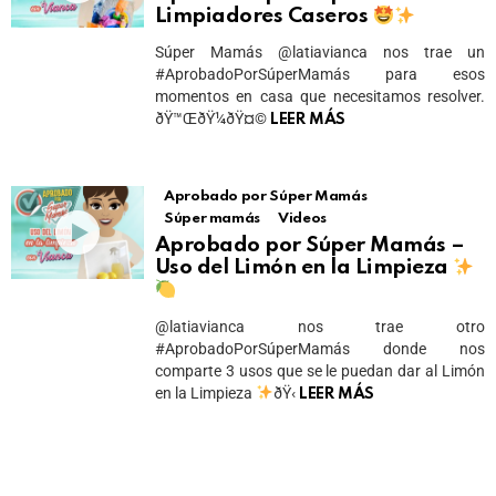
Limpiadores Caseros
Súper Mamás @latiavianca nos trae un
#AprobadoPorSúperMamás para esos
momentos en casa que necesitamos resolver.
ðŸ™ŒðŸ¼ðŸ¤©
LEER MÁS
Aprobado por Súper Mamás
Súper mamás
Videos
Aprobado por Súper Mamás –
Uso del Limón en la Limpieza
@latiavianca nos trae otro
#AprobadoPorSúperMamás donde nos
comparte 3 usos que se le puedan dar al Limón
en la Limpieza
ðŸ‹
LEER MÁS