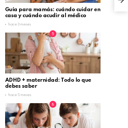
Súp
Guía para mamás: cuándo cuidar en
casa y cuándo acudir al médico
hace 3 meses
ADHD + maternidad: Todo lo que
debes saber
hace 5 meses