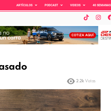
ARTÍCULOS
PODCAST
VIDEOS
40 SEMANAS
Pasado
2.2k
Vistas