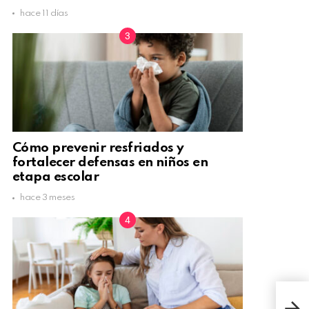
hace 11 días
Cómo prevenir resfriados y
fortalecer defensas en niños en
etapa escolar
hace 3 meses
Man