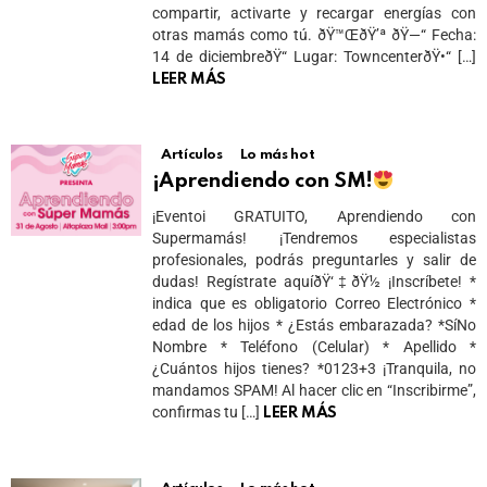
compartir, activarte y recargar energías con
otras mamás como tú. ðŸ™ŒðŸ’ª ðŸ—“ Fecha:
14 de diciembreðŸ“ Lugar: TowncenterðŸ•“ […]
LEER MÁS
Artículos
Lo más hot
¡Aprendiendo con SM!
¡Eventoi GRATUITO, Aprendiendo con
Supermamás! ¡Tendremos especialistas
profesionales, podrás preguntarles y salir de
dudas! Regístrate aquíðŸ‘‡ðŸ½ ¡Inscríbete! *
indica que es obligatorio Correo Electrónico *
edad de los hijos * ¿Estás embarazada? *SíNo
Nombre * Teléfono (Celular) * Apellido *
¿Cuántos hijos tienes? *0123+3 ¡Tranquila, no
mandamos SPAM! Al hacer clic en “Inscribirme”,
confirmas tu […]
LEER MÁS