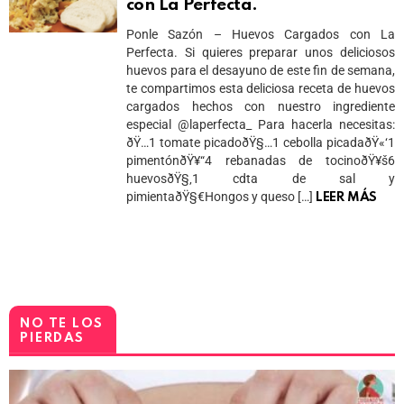
con La Perfecta.
Ponle Sazón – Huevos Cargados con La
Perfecta. Si quieres preparar unos deliciosos
huevos para el desayuno de este fin de semana,
te compartimos esta deliciosa receta de huevos
cargados hechos con nuestro ingrediente
especial @laperfecta_ Para hacerla necesitas:
ðŸ…1 tomate picadoðŸ§…1 cebolla picadaðŸ«‘1
pimentónðŸ¥“4 rebanadas de tocinoðŸ¥š6
huevosðŸ§‚1 cdta de sal y
pimientaðŸ§€Hongos y queso […]
LEER MÁS
NO TE LOS
PIERDAS