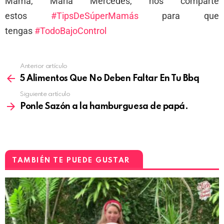
Mamá, María Mercedes, nos comparte
estos
#TipsDeSúperMamás
para que
tengas
#TodoBajoControl
Anterior artículo
5 Alimentos Que No Deben Faltar En Tu Bbq
Siguiente artículo
Ponle Sazón a la hamburguesa de papá.
TAMBIÉN TE PUEDE GUSTAR