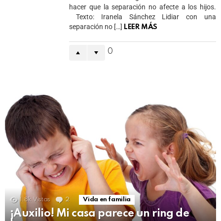
hacer que la separación no afecte a los hijos.
Texto: Iranela Sánchez Lidiar con una
separación no […]
LEER MÁS
0
1.8k
Vistas
2
Comments
Vida en familia
¡Auxilio! Mi casa parece un ring de