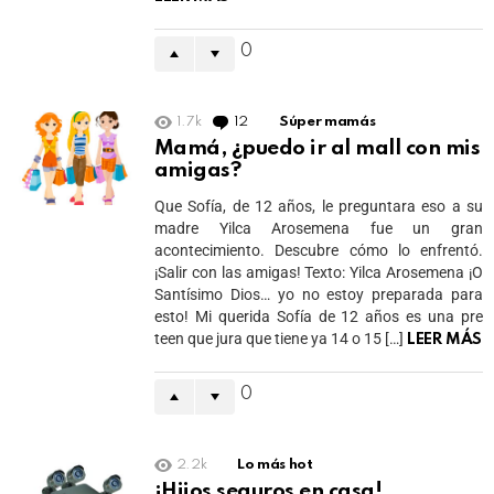
0
1.7k
12
Comments
Súper mamás
Mamá, ¿puedo ir al mall con mis
amigas?
Que Sofía, de 12 años, le preguntara eso a su
madre Yilca Arosemena fue un gran
acontecimiento. Descubre cómo lo enfrentó.
¡Salir con las amigas! Texto: Yilca Arosemena ¡O
Santísimo Dios… yo no estoy preparada para
esto! Mi querida Sofía de 12 años es una pre
teen que jura que tiene ya 14 o 15 […]
LEER MÁS
0
2.2k
Lo más hot
¡Hijos seguros en casa!