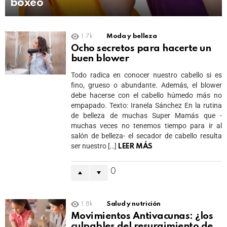
boxeo
1.7k
Moda y belleza
Ocho secretos para hacerte un
buen blower
Todo radica en conocer nuestro cabello si es
fino, grueso o abundante. Además, el blower
debe hacerse con el cabello húmedo más no
empapado. Texto: Iranela Sánchez En la rutina
de belleza de muchas Super Mamás que -
muchas veces no tenemos tiempo para ir al
salón de belleza- el secador de cabello resulta
ser nuestro […]
LEER MÁS
0
1.8k
Salud y nutrición
Movimientos Antivacunas: ¿los
culpables del resurgimiento de