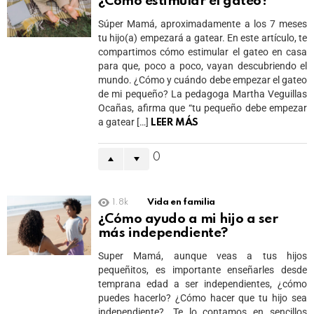
¿Cómo estimular el gateo?
Súper Mamá, aproximadamente a los 7 meses
tu hijo(a) empezará a gatear. En este artículo, te
compartimos cómo estimular el gateo en casa
para que, poco a poco, vayan descubriendo el
mundo. ¿Cómo y cuándo debe empezar el gateo
de mi pequeño? La pedagoga Martha Veguillas
Ocañas, afirma que “tu pequeño debe empezar
a gatear […]
LEER MÁS
0
1.8k
Vida en familia
¿Cómo ayudo a mi hijo a ser
más independiente?
Super Mamá, aunque veas a tus hijos
pequeñitos, es importante enseñarles desde
temprana edad a ser independientes, ¿cómo
puedes hacerlo? ¿Cómo hacer que tu hijo sea
independiente?. Te lo contamos en sencillos