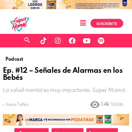
SUSCRÍBETE
Podcast
Ep. #12 – Señales de Alarmas en los
Bebés
La salud mental es muy importante, Super Mamá.
1.4k
Vistas
hace 7 años