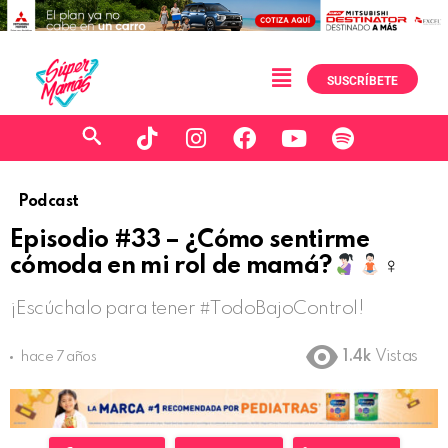
SUSCRÍBETE
Podcast
Episodio #33 – ¿Cómo sentirme
cómoda en mi rol de mamá?
‍♀
¡Escúchalo para tener #TodoBajoControl!
1.4k
Vistas
hace 7 años