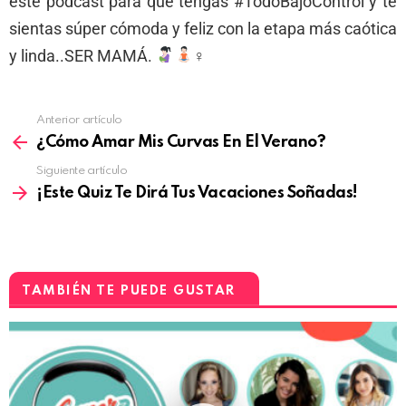
este podcast para que tengas #TodoBajoControl y te
sientas súper cómoda y feliz con la etapa más caótica
y linda..SER MAMÁ.
‍♀
Anterior artículo
¿Cómo Amar Mis Curvas En El Verano?
Siguiente artículo
¡Este Quiz Te Dirá Tus Vacaciones Soñadas!
TAMBIÉN TE PUEDE GUSTAR