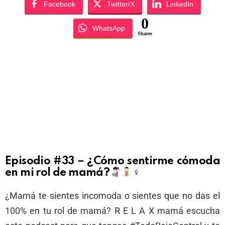
Facebook
Twitter/X
LinkedIn
0
WhatsApp
Shares
Episodio #33 – ¿Cómo sentirme cómoda
en mi rol de mamá?
‍♀
¿Mamá te sientes incomoda o sientes que no das el
100% en tu rol de mamá? R E L A X mamá escucha