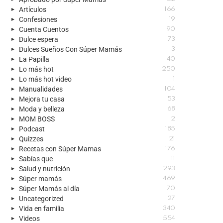
Artículos
166
Confesiones
19
Cuenta Cuentos
90
Dulce espera
73
Dulces Sueños Con Súper Mamás
3
La Papilla
40
Lo más hot
250
Lo más hot video
1
Manualidades
104
Mejora tu casa
53
Moda y belleza
68
MOM BOSS
2
Podcast
185
Quizzes
21
Recetas con Súper Mamas
176
Sabías que
11
Salud y nutrición
293
Súper mamás
469
Súper Mamás al día
70
Uncategorized
27
Vida en familia
340
Videos
554