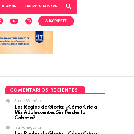
 DE AMOR
GRUPO WHATSAPP
SUSCRÍBETE
COMENTARIOS RECIENTES
Super Mamás
on
Las Reglas de Gloria: ¿Cómo Críe a
Mis Adolescentes Sin Perder la
Cabeza?
Isa Vanegas
on
Las Reglas de Gloria: ¿Cómo Críe a