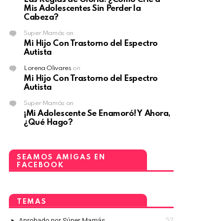
Mis Adolescentes Sin Perder la
Cabeza?
Super Mamás
on
Mi Hijo Con Trastorno del Espectro
Autista
Lorena Olivares
on
Mi Hijo Con Trastorno del Espectro
Autista
Super Mamás
on
¡Mi Adolescente Se Enamoró! Y Ahora,
¿Qué Hago?
SEAMOS AMIGAS EN
FACEBOOK
TEMAS
Aprobado por Súper Mamás
52