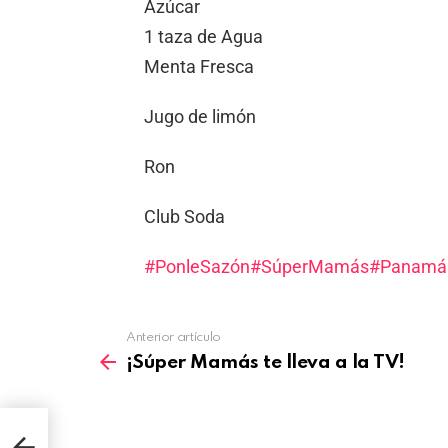
Azúcar
1 taza de Agua
Menta Fresca
Jugo de limón
Ron
Club Soda
#PonleSazón
#SúperMamás
#Panamá
Anterior artículo
¡Súper Mamás te lleva a la TV!