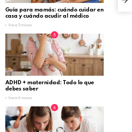
emp
Guía para mamás: cuándo cuidar en
casa y cuándo acudir al médico
hace 3 meses
ADHD + maternidad: Todo lo que
debes saber
hace 6 meses