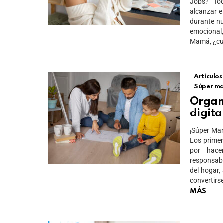
Jobs? Tod
alcanzar e
durante nu
emocional
Mamá, ¿cu
Artículos
Súper m
Organ
digit
¡Súper Mam
Los primer
por hace
responsabi
del hogar,
convertirs
MÁS