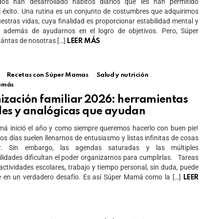
os han desarrollado hábitos diarios que les han permitido
l éxito. Una rutina es un conjunto de costumbres que adquirimos
estras vidas, cuya finalidad es proporcionar estabilidad mental y
, además de ayudarnos en el logro de objetivos. Pero, Súper
ántas de nosotras […]
LEER MÁS
Recetas con Súper Mamas
Salud y nutrición
amás
ización familiar 2026: herramientas
ales y analógicas que ayudan
á inició el año y como siempre queremos hacerlo con buen pie!
os días suelen llenarnos de entusiasmo y listas infinitas de cosas
r. Sin embargo, las agendas saturadas y las múltiples
lidades dificultan el poder organizarnos para cumplirlas. Tareas
 actividades escolares, trabajo y tiempo personal, sin duda, puede
e en un verdadero desafío. Es así Súper Mamá como la […]
LEER