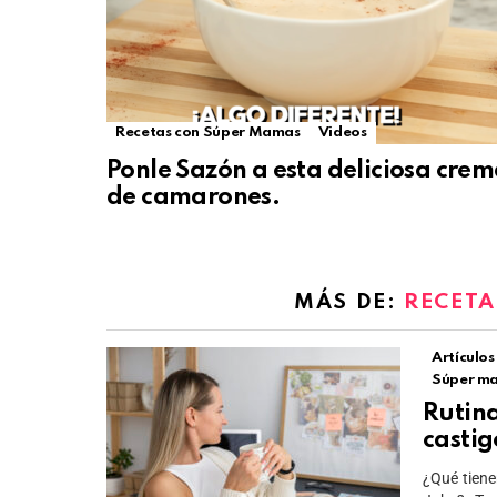
Recetas con Súper Mamas
Videos
Ponle Sazón a esta deliciosa cre
de camarones.
MÁS DE:
RECETA
Artículos
Súper m
Rutina
casti
¿Qué tien