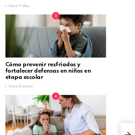
hace 11 días
Cómo prevenir resfriados y
fortalecer defensas en niños en
etapa escolar
hace 3 meses
TIP