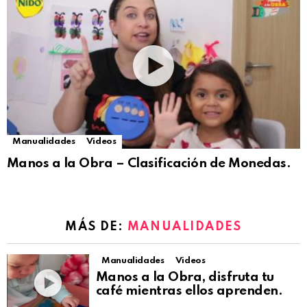
Manualidades
Videos
Manos a la Obra – Clasificación de Monedas.
MÁS DE:
MANUALIDADES
Manualidades
Videos
Manos a la Obra, disfruta tu
café mientras ellos aprenden.