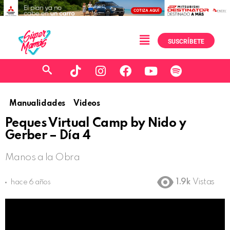
SUSCRÍBETE
Manualidades
Videos
Peques Virtual Camp by Nido y
Gerber – Día 4
Manos a la Obra
1.9k
Vistas
hace 6 años