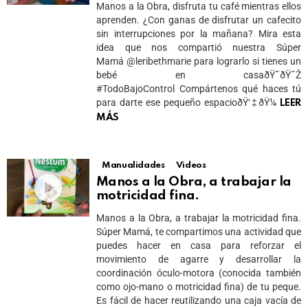
Manos a la Obra, disfruta tu café mientras ellos
aprenden. ¿Con ganas de disfrutar un cafecito
sin interrupciones por la mañana? Mira esta
idea que nos compartió nuestra Súper
Mamá @leribethmarie para lograrlo si tienes un
bebé en casaðŸ˜ðŸ˜Ž
#TodoBajoControl Compártenos qué haces tú
para darte ese pequeño espacioðŸ‘‡ðŸ¼
LEER
MÁS
Manualidades
Videos
Manos a la Obra, a trabajar la
motricidad fina.
Manos a la Obra, a trabajar la motricidad fina.
Súper Mamá, te compartimos una actividad que
puedes hacer en casa para reforzar el
movimiento de agarre y desarrollar la
coordinación óculo-motora (conocida también
como ojo-mano o motricidad fina) de tu peque.
Es fácil de hacer reutilizando una caja vacía de