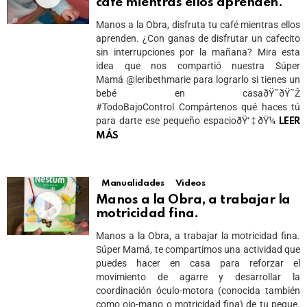
café mientras ellos aprenden.
Manos a la Obra, disfruta tu café mientras ellos
aprenden. ¿Con ganas de disfrutar un cafecito
sin interrupciones por la mañana? Mira esta
idea que nos compartió nuestra Súper
Mamá @leribethmarie para lograrlo si tienes un
bebé en casaðŸ˜ðŸ˜Ž
#TodoBajoControl Compártenos qué haces tú
para darte ese pequeño espacioðŸ‘‡ðŸ¼
LEER
MÁS
Manualidades
Videos
Manos a la Obra, a trabajar la
motricidad fina.
Manos a la Obra, a trabajar la motricidad fina.
Súper Mamá, te compartimos una actividad que
puedes hacer en casa para reforzar el
movimiento de agarre y desarrollar la
coordinación óculo-motora (conocida también
como ojo-mano o motricidad fina) de tu peque.