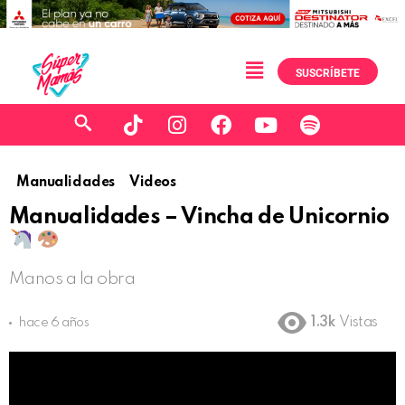
SUSCRÍBETE
Manualidades
Videos
Manualidades – Vincha de Unicornio
Manos a la obra
1.3k
Vistas
hace 6 años