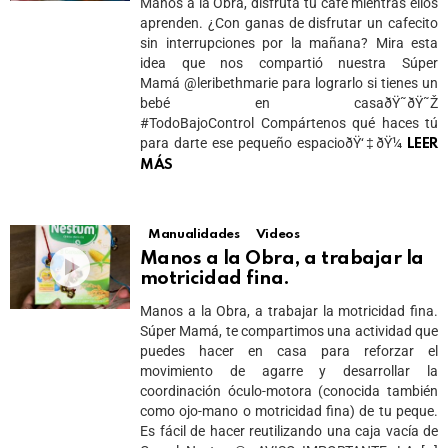
Manos a la Obra, disfruta tu café mientras ellos
aprenden. ¿Con ganas de disfrutar un cafecito
sin interrupciones por la mañana? Mira esta
idea que nos compartió nuestra Súper
Mamá @leribethmarie para lograrlo si tienes un
bebé en casaðŸ˜ðŸ˜Ž
#TodoBajoControl Compártenos qué haces tú
para darte ese pequeño espacioðŸ‘‡ðŸ¼
LEER
MÁS
Manualidades
Videos
Manos a la Obra, a trabajar la
motricidad fina.
Manos a la Obra, a trabajar la motricidad fina.
Súper Mamá, te compartimos una actividad que
puedes hacer en casa para reforzar el
movimiento de agarre y desarrollar la
coordinación óculo-motora (conocida también
como ojo-mano o motricidad fina) de tu peque.
Es fácil de hacer reutilizando una caja vacía de