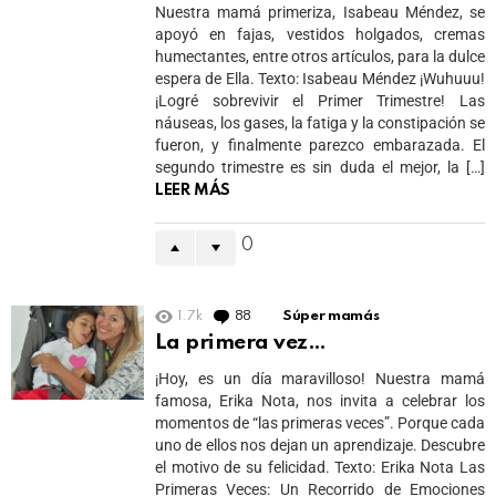
Nuestra mamá primeriza, Isabeau Méndez, se
apoyó en fajas, vestidos holgados, cremas
humectantes, entre otros artículos, para la dulce
espera de Ella. Texto: Isabeau Méndez ¡Wuhuuu!
¡Logré sobrevivir el Primer Trimestre! Las
náuseas, los gases, la fatiga y la constipación se
fueron, y finalmente parezco embarazada. El
segundo trimestre es sin duda el mejor, la […]
LEER MÁS
0
1.7k
88
Comments
Súper mamás
La primera vez…
¡Hoy, es un día maravilloso! Nuestra mamá
famosa, Erika Nota, nos invita a celebrar los
momentos de “las primeras veces”. Porque cada
uno de ellos nos dejan un aprendizaje. Descubre
el motivo de su felicidad. Texto: Erika Nota Las
Primeras Veces: Un Recorrido de Emociones