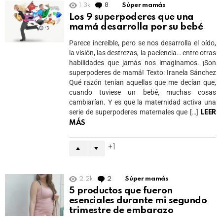
1.3k
8
Comments
Súper mamás
Los 9 superpoderes que una
mamá desarrolla por su bebé
Parece increíble, pero se nos desarrolla el oído,
la visión, las destrezas, la paciencia… entre otras
habilidades que jamás nos imaginamos. ¡Son
superpoderes de mamá! Texto: Iranela Sánchez
Qué razón tenían aquellas que me decían que,
cuando tuviese un bebé, muchas cosas
cambiarían. Y es que la maternidad activa una
serie de superpoderes maternales que […]
LEER
MÁS
1
2.2k
2
Comments
Súper mamás
5 productos que fueron
esenciales durante mi segundo
trimestre de embarazo