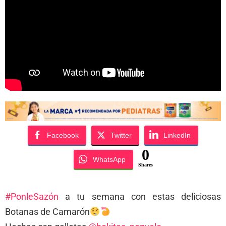
Facebook
Twitter
LinkedIn
0
WhatsApp
Shares
#PonleSazón
a tu semana con estas deliciosas
Botanas de Camarón