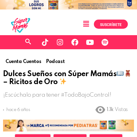
SUSCRÍBETE
Cuenta Cuentos
Podcast
Dulces Sueños con Súper Mamás
– Ricitos de Oro
¡Escúchalo para tener #TodoBajoControl!
1.1k
Vistas
hace 6 años