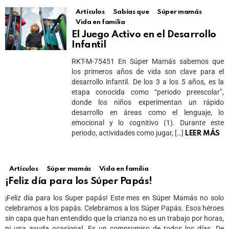
Artículos
Sabías que
Súper mamás
Vida en familia
El Juego Activo en el Desarrollo
Infantil
RKT-M-75451 En Súper Mamás sabemos que
los primeros años de vida son clave para el
desarrollo infantil. De los 3 a los 5 años, es la
etapa conocida como “periodo preescolar”,
donde los niños experimentan un rápido
desarrollo en áreas como el lenguaje, lo
emocional y lo cognitivo (1). Durante este
periodo, actividades como jugar, […]
LEER MÁS
Artículos
Súper mamás
Vida en familia
¡Feliz día para los Súper Papás!
¡Feliz día para los Super papás! Este mes en Súper Mamás no solo
celebramos a los papás. Celebramos a los Súper Papás. Esos héroes
sin capa que han entendido que la crianza no es un trabajo por horas,
ni una ayuda ocasional. Es un compromiso de todos los días. De