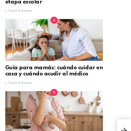
etapa escolar
hace 3 meses
Guía para mamás: cuándo cuidar en
casa y cuándo acudir al médico
hace 3 meses
Súp