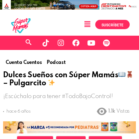
SUSCRÍBETE
Cuenta Cuentos
Podcast
Dulces Sueños con Súper Mamás
– Pulgarcito
¡Escúchalo para tener #TodoBajoControl!
1.1k
Vistas
hace 6 años