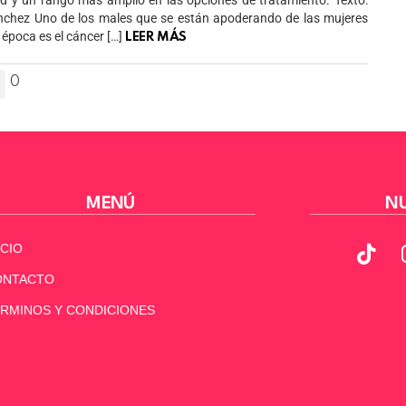
 y un rango más amplio en las opciones de tratamiento. Texto:
nchez Uno de los males que se están apoderando de las mujeres
 época es el cáncer […]
LEER MÁS
0
MENÚ
NU
ICIO
ONTACTO
RMINOS Y CONDICIONES