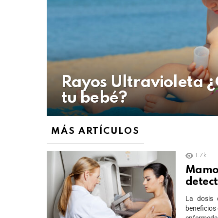
Rayos Ultravioleta ¿
tu bebé?
MÁS ARTÍCULOS
1.7k
Mamog
detec
La dosis 
beneficios