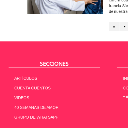
enfermedad
Iranela Sá
de nuestra
SECCIONES
ARTÍCULOS
IN
CUENTA CUENTOS
C
VIDEOS
TÉ
40 SEMANAS DE AMOR
GRUPO DE WHATSAPP