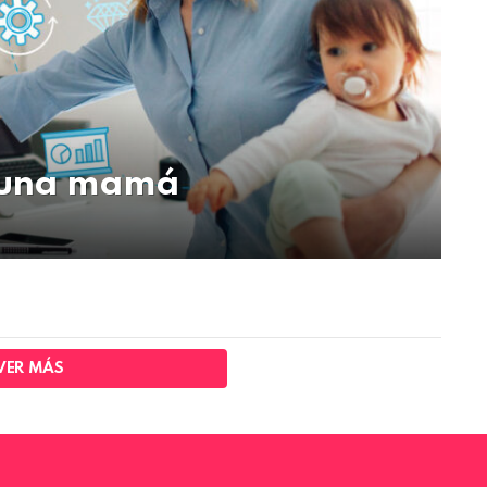
r una mamá
VER MÁS