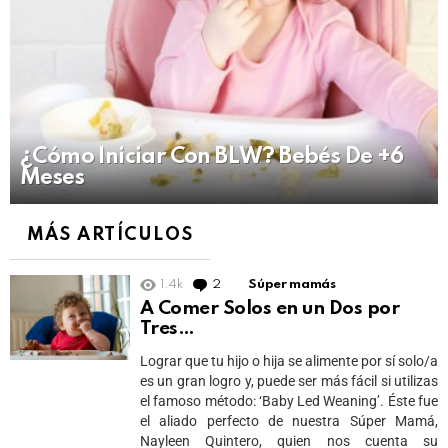
¿Cómo Iniciar Con BLW? Bebés De +6
Meses
MÁS ARTÍCULOS
1.4k
2
Comments
Súper mamás
A Comer Solos en un Dos por
Tres…
Lograr que tu hijo o hija se alimente por sí solo/a
es un gran logro y, puede ser más fácil si utilizas
el famoso método: ‘Baby Led Weaning’. Éste fue
el aliado perfecto de nuestra Súper Mamá,
Nayleen Quintero, quien nos cuenta su