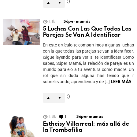
0
1.1k
Súper mamás
5 Luchas Con Las Que Todas Las
Parejas Se Van A Identificar
En este artículo te compartimos algunas luchas
con la que todas las parejas se van a identificar.
¡Sigue leyendo para ver si te identificas! Como
sabes, Súper Mamá, la relación de pareja es un
mundo paralelo a tu aventura como madre. Un
rol que sin duda alguna has tenido que ir
sobrellevando, aprendiendo y de […]
LEER MÁS
0
1.8k
11
Comments
Súper mamás
Estheisy Villarreal: más allá de
la Trombofilia