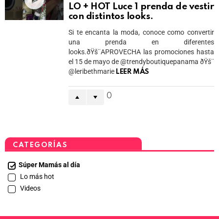
LO + HOT Luce 1 prenda de vestir
con distintos looks.
Si te encanta la moda, conoce como convertir
una prenda en diferentes
looks.ðŸš¨APROVECHA las promociones hasta
el 15 de mayo de @trendyboutiquepanama ðŸš¨
@leribethmarie
LEER MÁS
0
CATEGORÍAS
Súper Mamás al día
Lo más hot
Videos