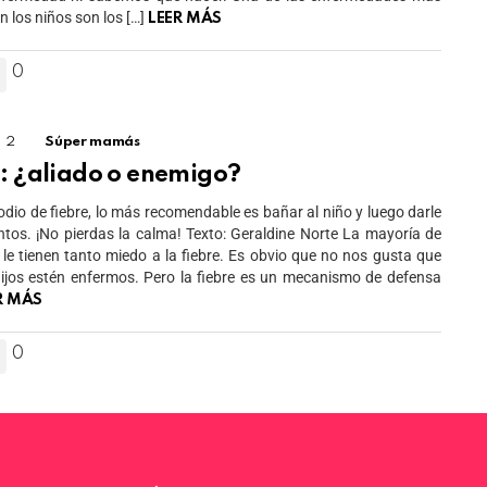
 los niños son los […]
LEER MÁS
0
2
Comments
Súper mamás
: ¿aliado o enemigo?
odio de fiebre, lo más recomendable es bañar al niño y luego darle
os. ¡No pierdas la calma! Texto: Geraldine Norte La mayoría de
 le tienen tanto miedo a la fiebre. Es obvio que no nos gusta que
ijos estén enfermos. Pero la fiebre es un mecanismo de defensa
R MÁS
0