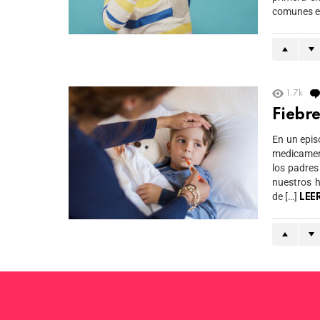
comunes en
1.7k
Fiebre
En un epis
medicament
los padres
nuestros h
de […]
LEE