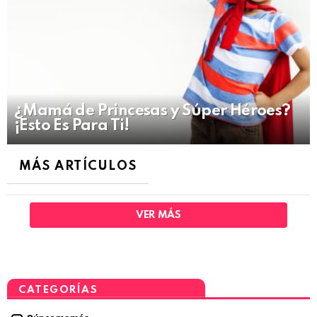
¿Mamá de Princesas y Súper Héroes?
¡Esto Es Para Ti!
MÁS ARTÍCULOS
VER MÁS
CATEGORÍAS