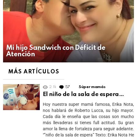
Mi hijo Sandwich con Déficit de
Atención
MÁS ARTÍCULOS
2.1k
57
Comments
Súper mamás
El niño de la sala de espera…
Hoy nuestra super mamá famosa, Erika Nota,
nos hablará de Roberto Lucca, su hijo mayor.
Cada día le enseña que las cosas son mucho
más llevaderas si tienes full actitud. Su gran
amor la llena de fortaleza para seguir adelante.
“”niño de la sala de espera” Texto: Erika Nota He