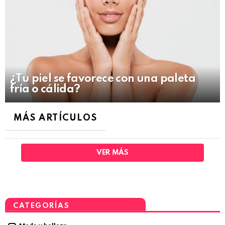
¿Tu piel se favorece con una paleta
fría o cálida?
MÁS ARTÍCULOS
VER MÁS
CATEGORÍAS