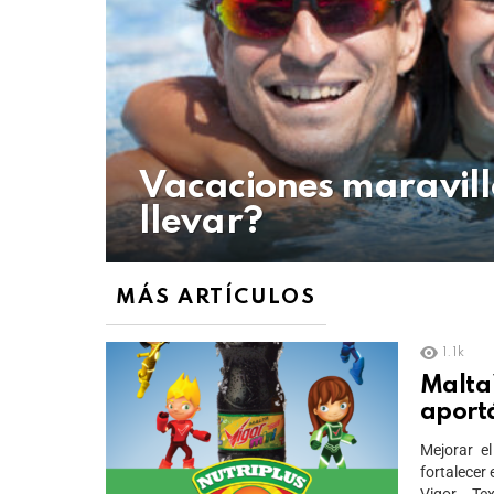
Vacaciones maravillo
llevar?
MÁS ARTÍCULOS
1.1k
Malta 
aport
Mejorar e
fortalecer