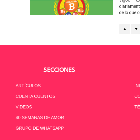
Vigor. T
diariament
de lo que 
SECCIONES
ARTÍCULOS
IN
CUENTA CUENTOS
C
VIDEOS
TÉ
40 SEMANAS DE AMOR
GRUPO DE WHATSAPP