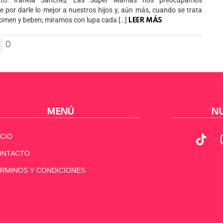
exto: Iranela Sánchez Las Super Mamás nos preocupamos
e por darle lo mejor a nuestros hijos y, aún más, cuando se trata
comen y beben; miramos con lupa cada […]
LEER MÁS
0
MENÚ
NU
ICIO
ONTACTO
RMINOS Y CONDICIONES