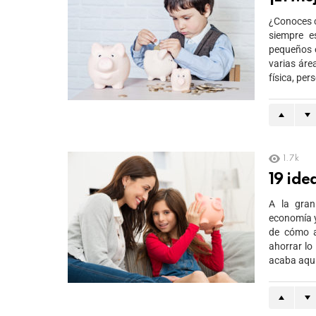
¿Conoces c
siempre e
pequeños 
varias áre
física, per
1.7k
19 ide
A la gra
economía y
de cómo a
ahorrar lo
acaba aquí