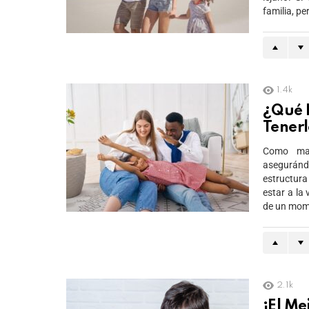
familia, p
1.4k
¿Qué 
Tener
Como mad
aseguránd
estructur
estar a la
de un mome
2.1k
¡El Me